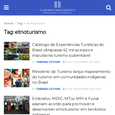
Home
Tag
etnoturismo
Tag:
etnoturismo
Catálogo de Experiências Turísticas do
Brasil ultrapassa 42 mil acessos e
impulsiona turismo sustentável
BY
FABIANA CEYHAN
4 DE DEZEMBRO DE 2025
Ministério do Turismo lança mapeamento
do turismo em comunidades indígenas
no Brasil
BY
FABIANA CEYHAN
16 DE NOVEMBRO DE 2025
Embratur, MDIC, MTur, MPI e Funai
assinam acordo para promover e
desenvolver etnoturismo em territórios
indígenas