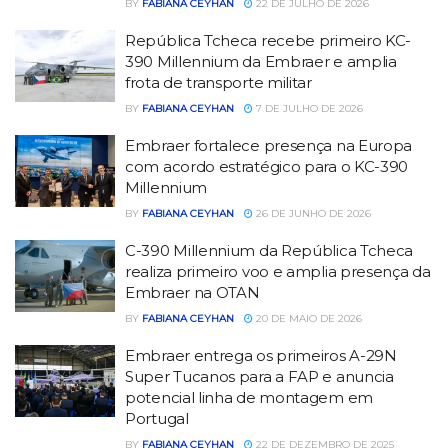
BY
FABIANA CEYHAN
22 DE JULHO DE 2026
República Tcheca recebe primeiro KC-
390 Millennium da Embraer e amplia
frota de transporte militar
BY
FABIANA CEYHAN
7 DE JULHO DE 2026
Embraer fortalece presença na Europa
com acordo estratégico para o KC-390
Millennium
BY
FABIANA CEYHAN
26 DE JUNHO DE 2026
C-390 Millennium da República Tcheca
realiza primeiro voo e amplia presença da
Embraer na OTAN
BY
FABIANA CEYHAN
20 DE MAIO DE 2026
Embraer entrega os primeiros A-29N
Super Tucanos para a FAP e anuncia
potencial linha de montagem em
Portugal
BY
FABIANA CEYHAN
22 DE DEZEMBRO DE 2025