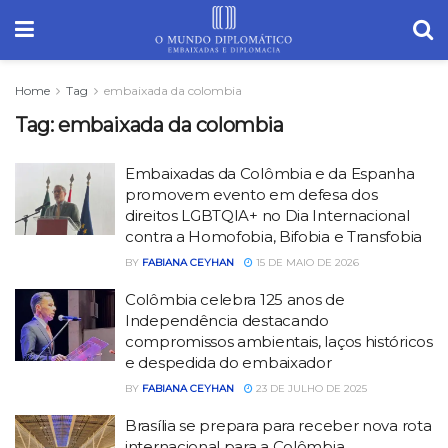
Home
Tag
embaixada da colombia
Tag:
embaixada da colombia
Embaixadas da Colômbia e da Espanha
promovem evento em defesa dos
direitos LGBTQIA+ no Dia Internacional
contra a Homofobia, Bifobia e Transfobia
BY
FABIANA CEYHAN
15 DE MAIO DE 2026
Colômbia celebra 125 anos de
Independência destacando
compromissos ambientais, laços históricos
e despedida do embaixador
BY
FABIANA CEYHAN
23 DE JULHO DE 2025
Brasília se prepara para receber nova rota
internacional para a Colômbia