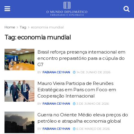
Home
Tag
economia mundial
Tag:
economia mundial
Brasil reforça presença internacional em
encontro preparatório para a cúpula do
G7
BY
FABIANA CEYHAN
14 DE JUNHO DE 2026
Mauro Vieira Participa de Reuniões
Estratégicas em Paris com Foco em
Cooperação Internacional
BY
FABIANA CEYHAN
3 DE JUNHO DE 2026
Guerra no Oriente Médio eleva preços do
petróleo e atrapalha economia global
BY
FABIANA CEYHAN
6 DE MARÇO DE 2026