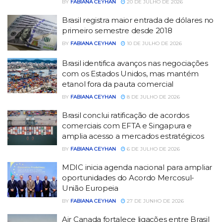
BY
FABIANA CEYHAN
20 DE JULHO DE 2026
Brasil registra maior entrada de dólares no
primeiro semestre desde 2018
BY
FABIANA CEYHAN
10 DE JULHO DE 2026
Brasil identifica avanços nas negociações
com os Estados Unidos, mas mantém
etanol fora da pauta comercial
BY
FABIANA CEYHAN
8 DE JULHO DE 2026
Brasil conclui ratificação de acordos
comerciais com EFTA e Singapura e
amplia acesso a mercados estratégicos
BY
FABIANA CEYHAN
6 DE JULHO DE 2026
MDIC inicia agenda nacional para ampliar
oportunidades do Acordo Mercosul-
União Europeia
BY
FABIANA CEYHAN
27 DE JUNHO DE 2026
Air Canada fortalece ligações entre Brasil