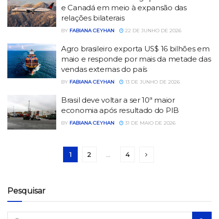
e Canadá em meio à expansão das
relações bilaterais
BY
FABIANA CEYHAN
22 DE JUNHO DE 2026
Agro brasileiro exporta US$ 16 bilhões em
maio e responde por mais da metade das
vendas externas do país
BY
FABIANA CEYHAN
13 DE JUNHO DE 2026
Brasil deve voltar a ser 10ª maior
economia após resultado do PIB
BY
FABIANA CEYHAN
31 DE MAIO DE 2026
1
2
…
4
Pesquisar