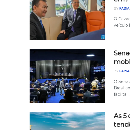
BY
FABIA
O Cazaq
veículo 
Senad
mobi
BY
FABIA
O Senad
Brasil a
facilita ..
As 5 
tend