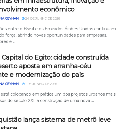
rias em infraestrutura, inovação e
nvolvimento econômico
NA CEYHAN
24 DE JUNHO DE 2026
ções entre o Brasil e os Emirados Árabes Unidos continuam
o força, abrindo novas oportunidades para empresas,
res e ...
Capital do Egito: cidade construída
eserto aposta em arranha-céu
nte e modernização do país
NA CEYHAN
1 DE JUNHO DE 2026
 está colocando em prática um dos projetos urbanos mais
sos do século XXI: a construção de uma nova ...
quistão lança sistema de metrô leve
stana