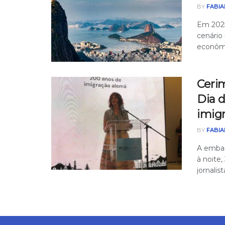
BY
FABIA
Em 2025
cenário
econômic
Ceri
Dia 
imig
BY
FABIA
A embai
à noite,
jornalis