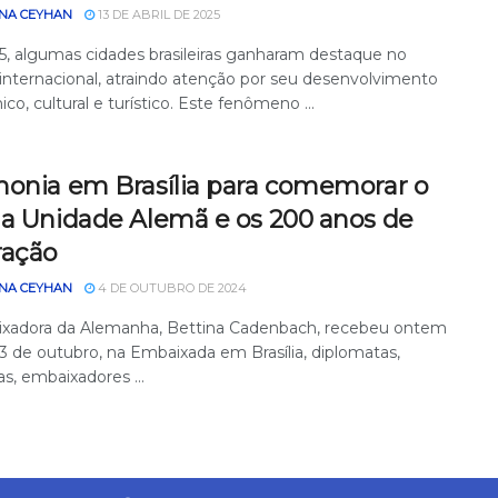
NA CEYHAN
13 DE ABRIL DE 2025
, algumas cidades brasileiras ganharam destaque no
 internacional, atraindo atenção por seu desenvolvimento
o, cultural e turístico. Este fenômeno ...
monia em Brasília para comemorar o
da Unidade Alemã e os 200 anos de
ração
NA CEYHAN
4 DE OUTUBRO DE 2024
xadora da Alemanha, Bettina Cadenbach, recebeu ontem
 3 de outubro, na Embaixada em Brasília, diplomatas,
tas, embaixadores ...