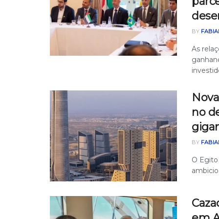
parce
dese
BY
FABIA
As rela
ganhand
investido
Nova 
no d
giga
BY
FABIA
O Egito
ambicio
Caza
em A