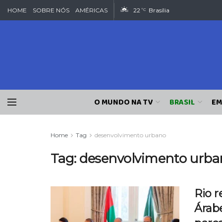
HOME
SOBRE NÓS
AMÉRICAS
22
Brasília
°C
O MUNDO NA TV
BRASIL
EM
Home
Tag
desenvolvimento urbano
Tag:
desenvolvimento urba
Rio 
Árabe