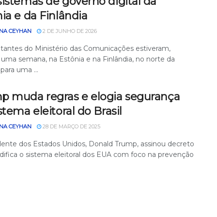
istemas de governo digital da
ia e da Finlândia
NA CEYHAN
2 DE JUNHO DE 2026
tantes do Ministério das Comunicações estiveram,
 uma semana, na Estônia e na Finlândia, no norte da
para uma ...
p muda regras e elogia segurança
stema eleitoral do Brasil
NA CEYHAN
28 DE MARÇO DE 2025
dente dos Estados Unidos, Donald Trump, assinou decreto
ifica o sistema eleitoral dos EUA com foco na prevenção