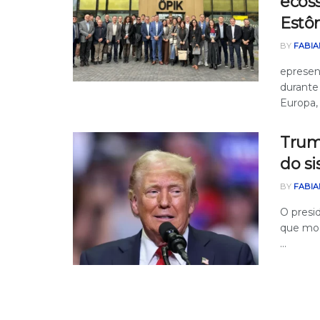
ecoss
Estôn
BY
FABIA
epresen
durante
Europa, 
Trum
do si
BY
FABIA
O presi
que mod
...