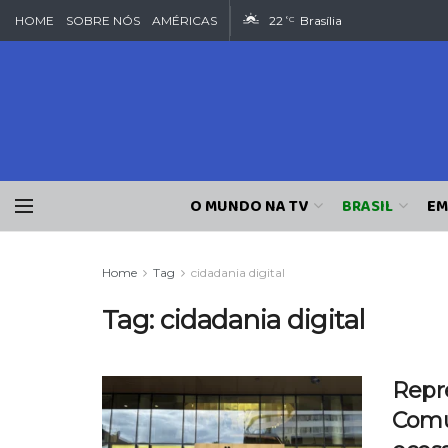
HOME
SOBRE NÓS
AMÉRICAS
22
Brasília
°C
O MUNDO NA TV
BRASIL
EM
Home
Tag
cidadania digital
Tag:
cidadania digital
Repr
Comu