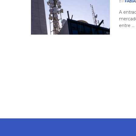
BY
FABIA
A entra
mercado
entre ...