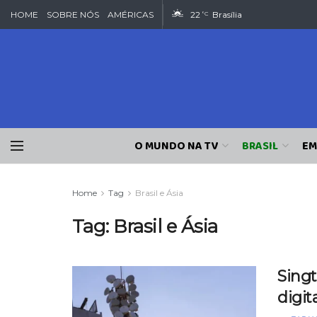
HOME
SOBRE NÓS
AMÉRICAS
22
Brasília
°C
O MUNDO NA TV
BRASIL
EM
Home
Tag
Brasil e Ásia
Tag:
Brasil e Ásia
Singt
digit