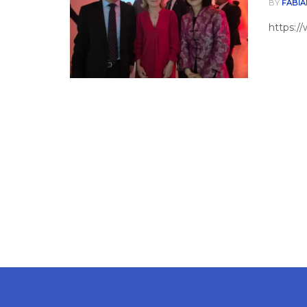
BY
FABIA
https: