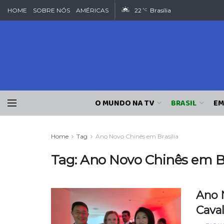
HOME
SOBRE NÓS
AMÉRICAS
22
Brasília
°C
O MUNDO NA TV
BRASIL
EM
Home
Tag
Ano Novo Chinês em Brasília
Tag:
Ano Novo Chinês em Br
Ano 
Cava