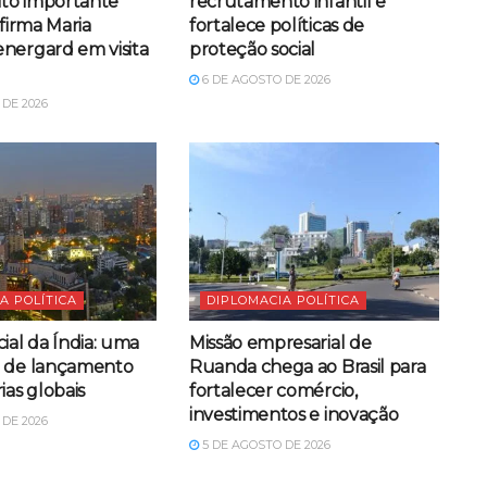
ito importante
recrutamento infantil e
afirma Maria
fortalece políticas de
nergard em visita
proteção social
6 DE AGOSTO DE 2026
DE 2026
A POLÍTICA
DIPLOMACIA POLÍTICA
ial da Índia: uma
Missão empresarial de
a de lançamento
Ruanda chega ao Brasil para
ias globais
fortalecer comércio,
investimentos e inovação
DE 2026
5 DE AGOSTO DE 2026