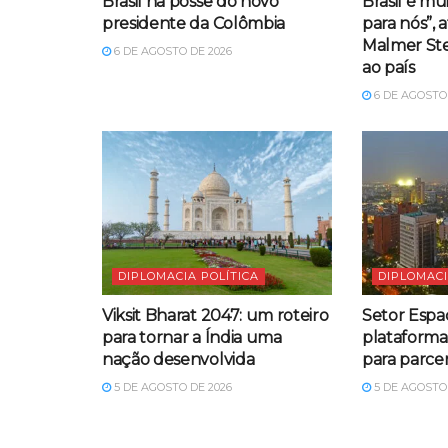
Brasil na posse do novo
Brasil é mu
presidente da Colômbia
para nós”, 
Malmer Ste
6 DE AGOSTO DE 2026
ao país
6 DE AGOSTO 
DIPLOMACIA POLÍTICA
DIPLOMACI
Viksit Bharat 2047: um roteiro
Setor Espac
para tornar a Índia uma
plataform
nação desenvolvida
para parcer
5 DE AGOSTO DE 2026
5 DE AGOSTO 