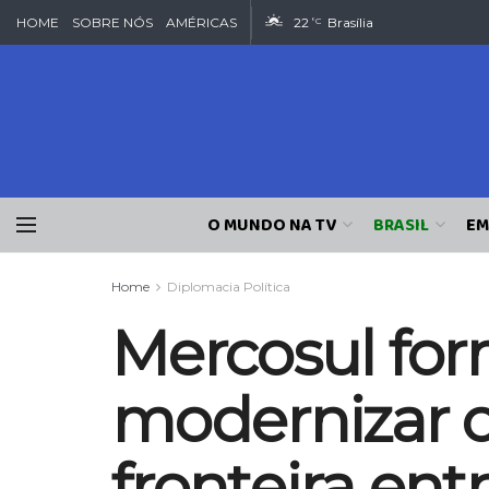
HOME
SOBRE NÓS
AMÉRICAS
22
Brasília
°C
O MUNDO NA TV
BRASIL
EM
Home
Diplomacia Política
Mercosul form
modernizar o
fronteira ent