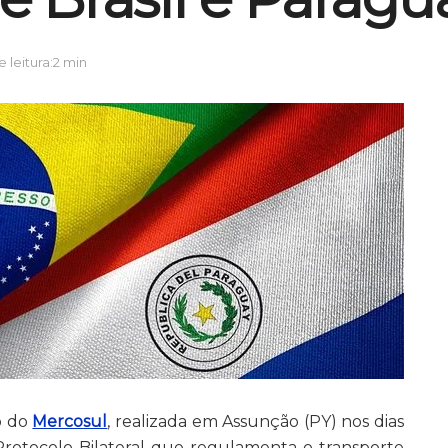
 leitura:2 min
o do
Mercosul
, realizada em Assunção (PY) nos dias
Protocolo Bilateral que regulamenta o transporte