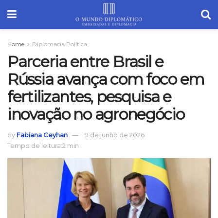
Home
Diplomacia Política
Parceria entre Brasil e
Rússia avança com foco em
fertilizantes, pesquisa e
inovação no agronegócio
by
Fabiana Ceyhan
9 de junho de 2026
Tempo de leitura:2 min