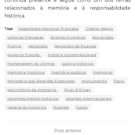
continua presente e segue como um dos temas
relacionados à memória e à responsabilidade
histórica.
Tags:
Assembleia Nacional Francesa
Código Negro
colônias francesas
direitos humanos
escravidão
França
genocídio
genocídio de Ruanda
governo francês.
história contemporânea
homenagem às vítimas
justiça histórica
memória histórica
memória pública
memorial
Ministério das Relações Exteriores
monumento
Paris
patrimônio da memória.
Quai d’Orsay
reconhecimento histórico
relações internacionais
reparação histórica
Ruanda
Tutsis
Post anterior