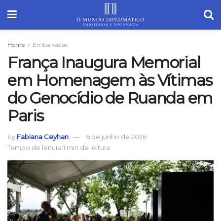
Home
Embaixadas
França Inaugura Memorial
em Homenagem às Vítimas
do Genocídio de Ruanda em
Paris
by
Fabiana Ceyhan
6 de junho de 2026
Tempo de leitura:1 min de leitura