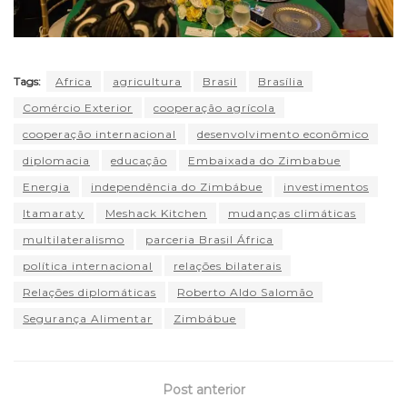
Tags:
Africa
agricultura
Brasil
Brasília
Comércio Exterior
cooperação agrícola
cooperação internacional
desenvolvimento econômico
diplomacia
educação
Embaixada do Zimbabue
Energia
independência do Zimbábue
investimentos
Itamaraty
Meshack Kitchen
mudanças climáticas
multilateralismo
parceria Brasil África
política internacional
relações bilaterais
Relações diplomáticas
Roberto Aldo Salomão
Segurança Alimentar
Zimbábue
Post anterior