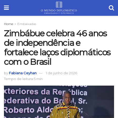
Home
Embaixadas
Zimbábue celebra 46 anos
de independência e
fortalece laços diplomáticos
com o Brasil
by
Fabiana Ceyhan
1 de junho de 2026
Tempo de leitura:5 min