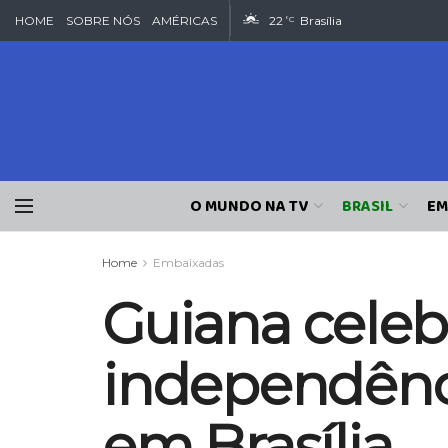
HOME
SOBRE NÓS
AMÉRICAS
22
Brasília
°C
O MUNDO NA TV
BRASIL
EM
Home
Embaixadas
Guiana celeb
independênc
em Brasília