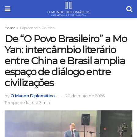
Home
Diplomacia Política
De “O Povo Brasileiro” a Mo
Yan: intercâmbio literário
entre China e Brasil amplia
espaço de diálogo entre
civilizações
by
O Mundo Diplomático
20 de maio de 2026
Tempo de leitura:3 min