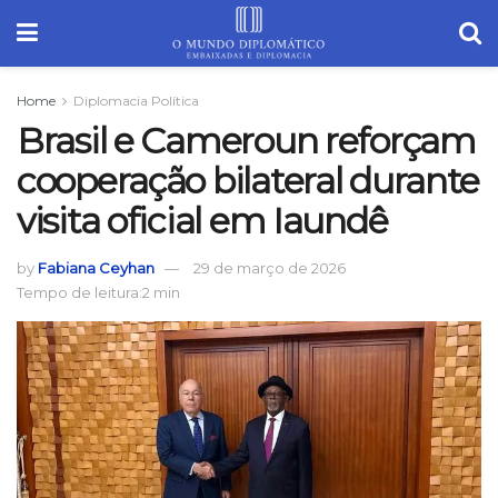
Home
Diplomacia Política
Brasil e Cameroun reforçam
cooperação bilateral durante
visita oficial em Iaundê
by
Fabiana Ceyhan
29 de março de 2026
Tempo de leitura:2 min