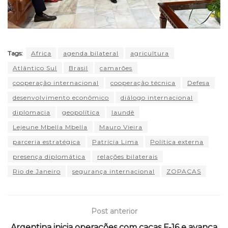
Tags:
Africa
agenda bilateral
agricultura
Atlântico Sul
Brasil
camarões
cooperação internacional
cooperação técnica
Defesa
desenvolvimento econômico
diálogo internacional
diplomacia
geopolítica
Iaundê
Lejeune Mbella Mbella
Mauro Vieira
parceria estratégica
Patrícia Lima
Política externa
presença diplomática
relações bilaterais
Rio de Janeiro
segurança internacional
ZOPACAS
Post anterior
Argentina inicia operações com caças F-16 e avança