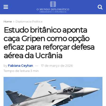
Home
Diplomacia Política
Estudo britânico aponta
caça Gripen como opção
eficaz para reforçar defesa
aérea da Ucrânia
by
Fabiana Ceyhan
17 de março de 2026
Tempo de leitura:3 min