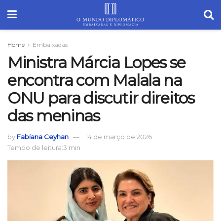
Home
Embaixadas
Ministra Márcia Lopes se
encontra com Malala na
ONU para discutir direitos
das meninas
by
Fabiana Ceyhan
14 de março de 2026
Tempo de leitura:3 min