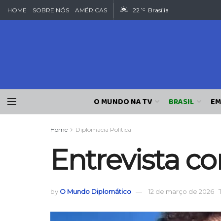
HOME
SOBRE NÓS
AMÉRICAS
22
Brasília
°C
O MUNDO NA TV
BRASIL
EM
Home
Diplomacia Política
Entrevista co
by
O Mundo Diplomático
12 de março de 2026