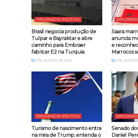
DIPLOMACIA POLÍTICA
DIPLOMACI
Brasil negocia produção de
Saara marr
Tulpar e Bayraktar e abre
anuncia m
caminho para Embraer
e reconhec
fabricar E2 na Turquia
Marrocos s
9 DE AGOSTO DE 2026
8 DE AGOSTO 
DIPLOMACIA POLÍTICA
DIPLOMACI
Turismo de nascimento entra
Senado do
na mira de Trump; entenda o
Daniel Per