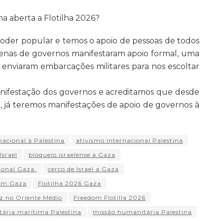
ma aberta a Flotilha 2026?
poder popular e temos o apoio de pessoas de todos
zenas de governos manifestaram apoio formal, uma
 enviaram embarcações militares para nos escoltar
nifestação dos governos e acreditamos que desde
l, já teremos manifestações de apoio de governos à
nacional à Palestina
ativismo internacional Palestina
Israel
bloqueio israelense a Gaza
onal Gaza.
cerco de Israel a Gaza
 em Gaza
Flotilha 2026 Gaza
az no Oriente Médio
Freedom Flotilla 2026
ária marítima Palestina
missão humanitária Palestina