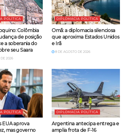
A POLÍTICA
DIPLOMACIA POLÍTICA
oquino: Colômbia
Omã: a diplomacia silenciosa
udança de posição
que aproxima Estados Unidos
e a soberania do
e Irã
obre seu Saara
8 DE AGOSTO DE 2026
DE 2026
A POLÍTICA
DIPLOMACIA POLÍTICA
s EUA aprova
Argentina antecipa entrega e
ez, mas governo
amplia frota de F-16