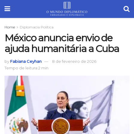
Home
Diplomacia Política
México anuncia envio de
ajuda humanitária a Cuba
by
Fabiana Ceyhan
8 de fevereiro de 2026
Tempo de leitura:2 min