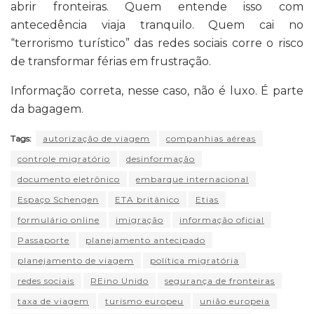
abrir fronteiras. Quem entende isso com
antecedência viaja tranquilo. Quem cai no
“terrorismo turístico” das redes sociais corre o risco
de transformar férias em frustração.
Informação correta, nesse caso, não é luxo. É parte
da bagagem.
Tags:
autorização de viagem
companhias aéreas
controle migratório
desinformação
documento eletrônico
embarque internacional
Espaço Schengen
ETA britânico
Etias
formulário online
imigração
informação oficial
Passaporte
planejamento antecipado
planejamento de viagem
política migratória
redes sociais
REino Unido
segurança de fronteiras
taxa de viagem
turismo europeu
união europeia