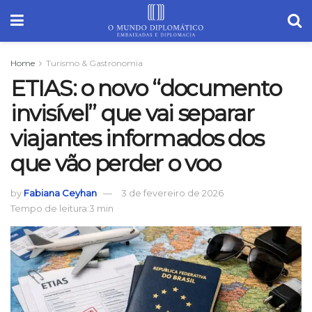
Home
Turismo & Gastronomia
ETIAS: o novo “documento
invisível” que vai separar
viajantes informados dos
que vão perder o voo
by
Fabiana Ceyhan
3 de fevereiro de 2026
Tempo de leitura:3 min