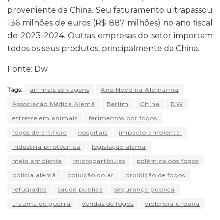
proveniente da China. Seu faturamento ultrapassou
136 milhões de euros (R$ 887 milhões) no ano fiscal
de 2023-2024. Outras empresas do setor importam
todos os seus produtos, principalmente da China.
Fonte: Dw
Tags:
animais selvagens
Ano Novo na Alemanha
Associação Médica Alemã
Berlim
China
DW
estresse em animais
ferimentos por fogos
fogos de artifício
hospitais
impacto ambiental
indústria pirotécnica
legislação alemã
meio ambiente
micropartículas
polêmica dos fogos
polícia alemã
poluição do ar
proibição de fogos
refugiados
saude publica
segurança pública
trauma de guerra
vendas de fogos
violência urbana