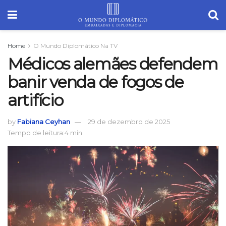
Home
O Mundo Diplomático Na TV
Médicos alemães defendem
banir venda de fogos de
artifício
by
Fabiana Ceyhan
29 de dezembro de 2025
Tempo de leitura:4 min