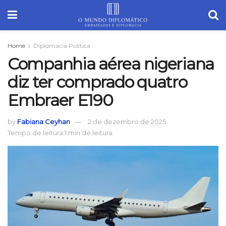
Home
Diplomacia Política
Companhia aérea nigeriana
diz ter comprado quatro
Embraer E190
by
Fabiana Ceyhan
2 de dezembro de 2025
Tempo de leitura:1 min de leitura