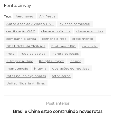
Fonte: airway
Tags:
Aeronaves
Air Peace
Autoridade de Aviação Civil
aviação comercial
certificação OAC
classe econômica
classe executiva
companhia aérea
compra direta
crescimento
DESTINOS NACIONAIS
Embraer E190
expansão
frota
fuga de capital
hangares locais
K-Impex Airline
Knights Impex
leasing
manutenção
Nigéria
operações domésticas
rotas pouco exploradas
setor aéreo
United Nigeria Airlines
Post anterior
Brasil e China estao construindo novas rotas