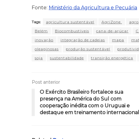
Fonte:
Ministério da Agricultura e Pecuária
Tags:
agricultura sustentável
AgriZone.
agro
Belém
Biocombustíveis
cana-de-açúcar
C
inovação
integração de cadeias
mapa
mat
oleaginosas
produção sustentável
produtivi
soja
sustentabilidade
transição energética
Post anterior
O Exército Brasileiro fortalece sua
presença na América do Sul com
cooperação inédita com o Uruguai e
destaque em treinamento internaciona