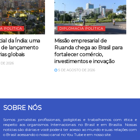
A POLÍTICA
DIPLOMACIA POLÍTICA
ial da Índia: uma
Missão empresarial de
a de lançamento
Ruanda chega ao Brasil para
ias globais
fortalecer comércio,
investimentos e inovação
DE 2026
5 DE AGOSTO DE 2026
SOBRE NÓS
Somos jornalistas profissionais, poliglotas e trabalhamos com ética e
respeito aos organismos Internacionais no Brasil e em Brasília. Nossas
notícias são diárias e você poderá ter acesso ao mundo e suas relações com
o Brasil acessando o nosso canal no You Tube e em nosso site.