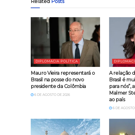
Related
Posts
DIPLOMACIA POLÍTICA
DIPLOMACI
Mauro Vieira representará o
A relação 
Brasil na posse do novo
Brasil é mu
presidente da Colômbia
para nós”, 
Malmer Ste
6 DE AGOSTO DE 2026
ao país
6 DE AGOSTO 