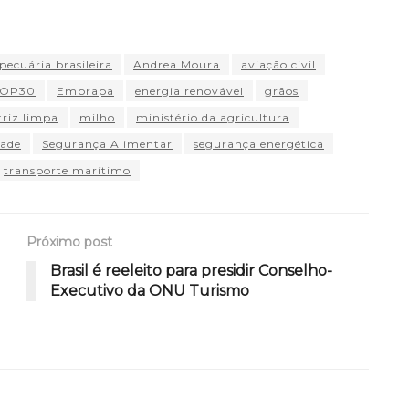
pecuária brasileira
Andrea Moura
aviação civil
OP30
Embrapa
energia renovável
grãos
riz limpa
milho
ministério da agricultura
dade
Segurança Alimentar
segurança energética
transporte marítimo
Próximo post
Brasil é reeleito para presidir Conselho-
Executivo da ONU Turismo
l