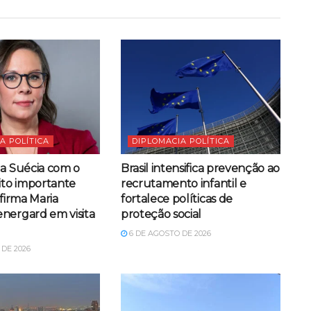
A POLÍTICA
DIPLOMACIA POLÍTICA
da Suécia com o
Brasil intensifica prevenção ao
ito importante
recrutamento infantil e
afirma Maria
fortalece políticas de
nergard em visita
proteção social
6 DE AGOSTO DE 2026
DE 2026