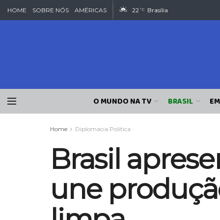
HOME
SOBRE NÓS
AMÉRICAS
22
Brasília
°C
O MUNDO NA TV
BRASIL
EM
Home
Diplomacia Política
Brasil apres
une produção
limpa