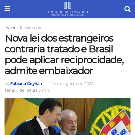
Home
Embaixadas
Nova lei dos estrangeiros
contraria tratado e Brasil
pode aplicar reciprocidade,
admite embaixador
by
Fabiana Ceyhan
14 de agosto de 2025
Tempo de leitura:3 min