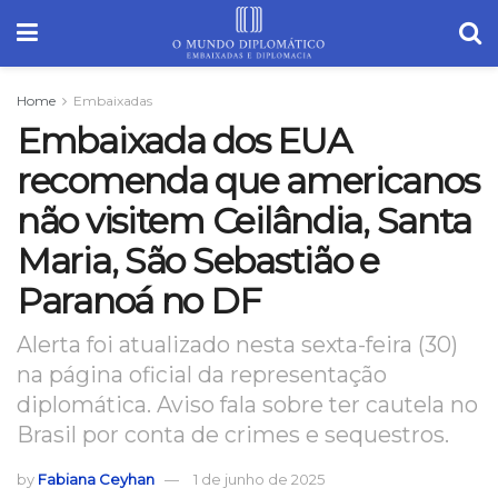
Home
Embaixadas
Embaixada dos EUA
recomenda que americanos
não visitem Ceilândia, Santa
Maria, São Sebastião e
Paranoá no DF
Alerta foi atualizado nesta sexta-feira (30)
na página oficial da representação
diplomática. Aviso fala sobre ter cautela no
Brasil por conta de crimes e sequestros.
by
Fabiana Ceyhan
1 de junho de 2025