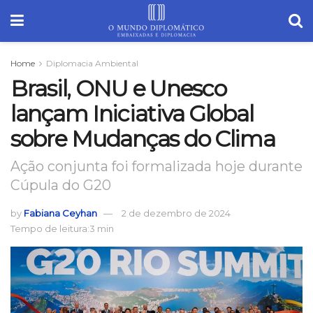
Home
Diplomacia Ambiental
Brasil, ONU e Unesco
lançam Iniciativa Global
sobre Mudanças do Clima
Ação conjunta foi formalizada hoje durante
Cúpula do G20
by
Fabiana Ceyhan
2 de dezembro de 2024
Tempo de leitura:3 min