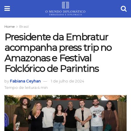
Home
Brasil
Presidente da Embratur
acompanha press trip no
Amazonas e Festival
Folclórico de Parintins
by
Fabiana Ceyhan
1 de julho de 2024
Tempo de leitura:4 min