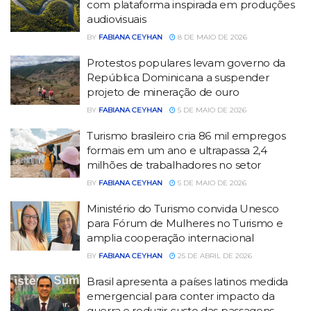
com plataforma inspirada em produções
audiovisuais
BY
FABIANA CEYHAN
8 DE MAIO DE 2026
Protestos populares levam governo da
República Dominicana a suspender
projeto de mineração de ouro
BY
FABIANA CEYHAN
5 DE MAIO DE 2026
Turismo brasileiro cria 86 mil empregos
formais em um ano e ultrapassa 2,4
milhões de trabalhadores no setor
BY
FABIANA CEYHAN
5 DE MAIO DE 2026
Ministério do Turismo convida Unesco
para Fórum de Mulheres no Turismo e
amplia cooperação internacional
BY
FABIANA CEYHAN
25 DE ABRIL DE 2026
Brasil apresenta a países latinos medida
emergencial para conter impacto da
guerra e reduzir custo das passagens