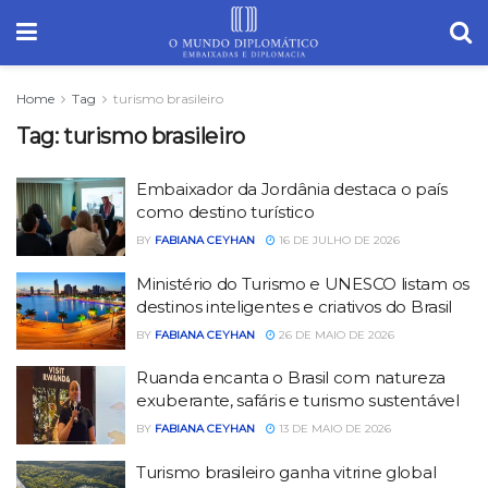
Home
Tag
turismo brasileiro
Tag:
turismo brasileiro
Embaixador da Jordânia destaca o país
como destino turístico
BY
FABIANA CEYHAN
16 DE JULHO DE 2026
Ministério do Turismo e UNESCO listam os
destinos inteligentes e criativos do Brasil
BY
FABIANA CEYHAN
26 DE MAIO DE 2026
Ruanda encanta o Brasil com natureza
exuberante, safáris e turismo sustentável
BY
FABIANA CEYHAN
13 DE MAIO DE 2026
Turismo brasileiro ganha vitrine global