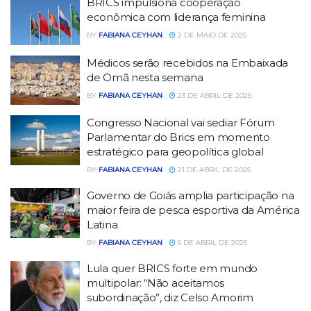
BRICS impulsiona cooperação
econômica com liderança feminina
BY
FABIANA CEYHAN
2 DE MAIO DE 2025
Médicos serão recebidos na Embaixada
de Omã nesta semana
BY
FABIANA CEYHAN
23 DE ABRIL DE 2025
Congresso Nacional vai sediar Fórum
Parlamentar do Brics em momento
estratégico para geopolítica global
BY
FABIANA CEYHAN
21 DE ABRIL DE 2025
Governo de Goiás amplia participação na
maior feira de pesca esportiva da América
Latina
BY
FABIANA CEYHAN
5 DE ABRIL DE 2025
Lula quer BRICS forte em mundo
multipolar: “Não aceitamos
subordinação”, diz Celso Amorim