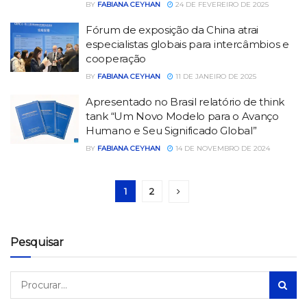
BY
FABIANA CEYHAN
24 DE FEVEREIRO DE 2025
Fórum de exposição da China atrai
especialistas globais para intercâmbios e
cooperação
BY
FABIANA CEYHAN
11 DE JANEIRO DE 2025
Apresentado no Brasil relatório de think
tank “Um Novo Modelo para o Avanço
Humano e Seu Significado Global”
BY
FABIANA CEYHAN
14 DE NOVEMBRO DE 2024
1
2
Pesquisar