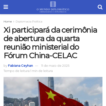
Home
Diplomacia Política
Xi participará da cerimônia
de abertura da quarta
reunião ministerial do
Fórum China-CELAC
by
Fabiana Ceyhan
11 de maio de 2025
Tempo de leitura:1 min de leitura