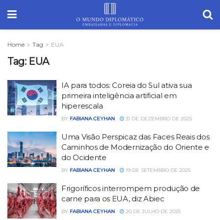
Home
Tag
EUA
Tag:
EUA
IA para todos: Coreia do Sul ativa sua
primeira inteligência artificial em
hiperescala
BY
FABIANA CEYHAN
31 DE DEZEMBRO DE 2025
Uma Visão Perspicaz das Faces Reais dos
Caminhos de Modernização do Oriente e
do Ocidente
BY
FABIANA CEYHAN
19 DE SETEMBRO DE 2025
Frigoríficos interrompem produção de
carne para os EUA, diz Abiec
BY
FABIANA CEYHAN
20 DE JULHO DE 2025