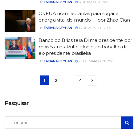
BY
FABIANA CEYHAN
6 DE MAIO DE 2025
Os EUA usam as tarifas para sugar a
energia vital do mundo — por Zhao Qian
BY
FABIANA CEYHAN
13 DE ABRIL DE 2025
Banco do Brics terá Dilma presidente por
mais 5 anos; Putin elogiou o trabalho da
ex-presidente brasileira
BY
FABIANA CEYHAN
25 DE MARÇO DE 2025
1
2
…
4
Pesquisar