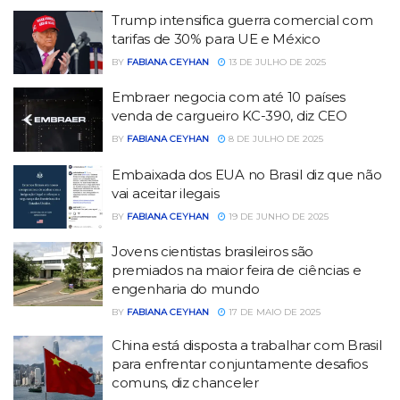
Trump intensifica guerra comercial com
tarifas de 30% para UE e México
BY
FABIANA CEYHAN
13 DE JULHO DE 2025
Embraer negocia com até 10 países
venda de cargueiro KC-390, diz CEO
BY
FABIANA CEYHAN
8 DE JULHO DE 2025
Embaixada dos EUA no Brasil diz que não
vai aceitar ilegais
BY
FABIANA CEYHAN
19 DE JUNHO DE 2025
Jovens cientistas brasileiros são
premiados na maior feira de ciências e
engenharia do mundo
BY
FABIANA CEYHAN
17 DE MAIO DE 2025
China está disposta a trabalhar com Brasil
para enfrentar conjuntamente desafios
comuns, diz chanceler