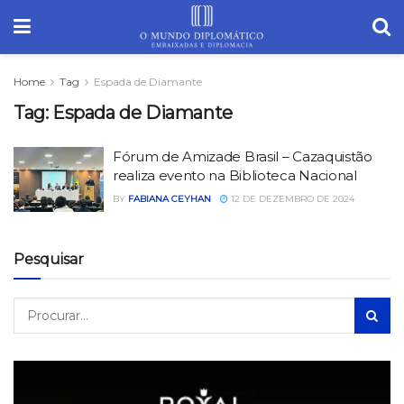
Home
Tag
Espada de Diamante
Tag:
Espada de Diamante
Fórum de Amizade Brasil – Cazaquistão
realiza evento na Biblioteca Nacional
BY
FABIANA CEYHAN
12 DE DEZEMBRO DE 2024
Pesquisar