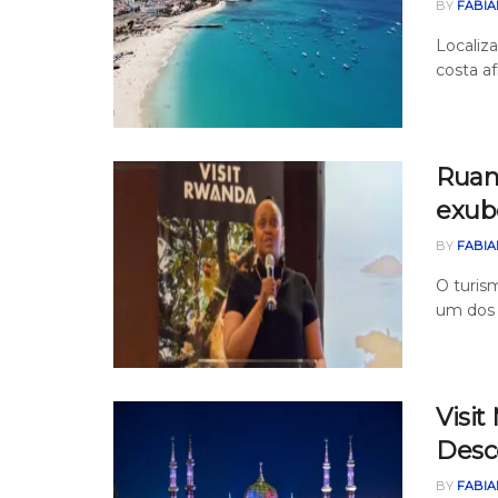
BY
FABIA
Localiz
costa a
Ruan
exube
BY
FABIA
O turism
um dos 
Visit
Desc
BY
FABIA