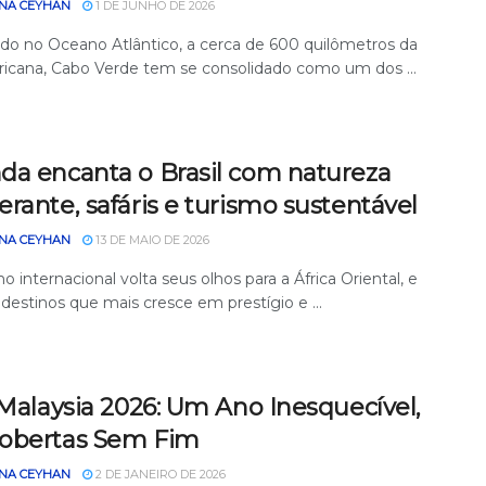
NA CEYHAN
1 DE JUNHO DE 2026
ado no Oceano Atlântico, a cerca de 600 quilômetros da
fricana, Cabo Verde tem se consolidado como um dos ...
da encanta o Brasil com natureza
rante, safáris e turismo sustentável
NA CEYHAN
13 DE MAIO DE 2026
o internacional volta seus olhos para a África Oriental, e
destinos que mais cresce em prestígio e ...
 Malaysia 2026: Um Ano Inesquecível,
obertas Sem Fim
NA CEYHAN
2 DE JANEIRO DE 2026