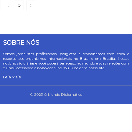
…
5
SOBRE NÓS
Somos jornalistas profissionais, poliglotas e trabalhamos com ética e
respeito aos organismos Internacionais no Brasil e em Brasília. Nossas
notícias são diárias e você poderá ter acesso ao mundo e suas relações com
o Brasil acessando o nosso canal no You Tube e em nosso site.
Leia Mais
© 2023 O Mundo Diplomático