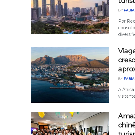
turí
BY
FABIA
Por Red
consoli
diversifi
Viage
cres
aprox
BY
FABIA
A Áfric
visitant
Amaz
chin
turi