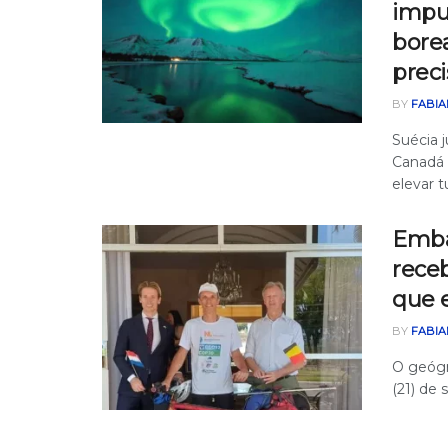
impul
bore
preci
BY
FABIA
Suécia 
Canadá 
elevar t
Emba
receb
que e
BY
FABIA
O geógr
(21) de 