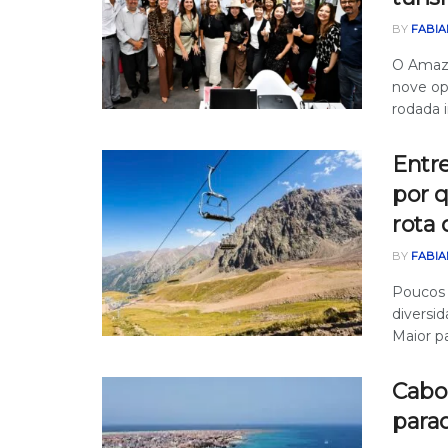
BY
FABIA
O Amazo
nove op
rodada i
Entr
por 
rota 
BY
FABIA
Poucos
diversid
Maior pa
Cabo 
parad