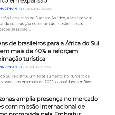
stico em expansão
NA CEYHAN
31 DE JULHO DE 2026
ação Localizada no Sudeste Asiático, a Malásia vem
dando sua posição como um dos destinos mais
cados da região. ...
ns de brasileiros para a África do Sul
cem mais de 40% e reforçam
imação turística
NA CEYHAN
7 DE JULHO DE 2026
a do Sul registrou um forte aumento no número de
es brasileiros em maio de 2026, consolidando o Brasil ...
onas amplia presença no mercado
ês com missão internacional de
smo promovida pela Embratur