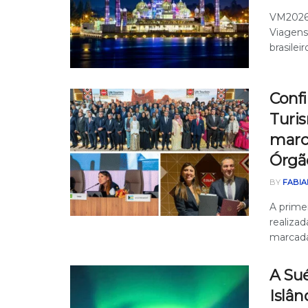
VM2026 
Viagens
brasilei
Confi
Turis
marc
Órgã
BY
FABIA
A prime
realizad
marcada 
A Sué
Islân