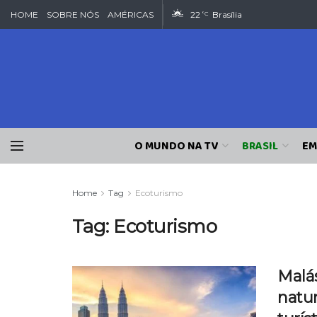
HOME
SOBRE NÓS
AMÉRICAS
22
Brasília
°C
O MUNDO NA TV
BRASIL
EM
Home
Tag
Ecoturismo
Tag:
Ecoturismo
Malás
natu