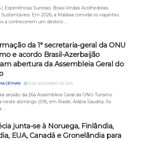
| Experiências Surreais. Boas-Vindas Acolhedoras.
 Sustentáveis. Em 2026, a Malásia convida os viajantes
ros a conhecerem um destino ...
rmação da 1ª secretaria-geral da ONU
mo e acordo Brasil-Azerbaijão
am abertura da Assembleia Geral do
o
NA CEYHAN
10 DE NOVEMBRO DE 2025
ira sessão da 26a Assembleia Geral da ONU Turismo
a neste domingo (09), em Riade, Arábia Saudita, foi
...
cia junta-se à Noruega, Finlândia,
dia, EUA, Canadá e Gronelândia para