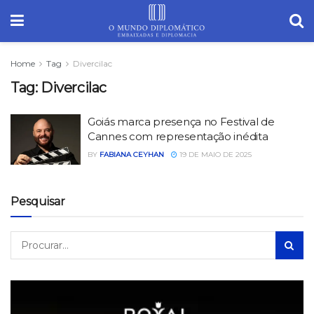
Home
Tag
Divercilac
Tag:
Divercilac
Goiás marca presença no Festival de
Cannes com representação inédita
BY
FABIANA CEYHAN
19 DE MAIO DE 2025
Pesquisar