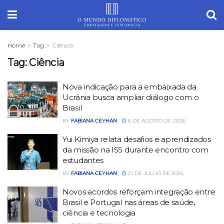
Home
Tag
Ciência
Tag:
Ciência
Nova indicação para a embaixada da
Ucrânia busca ampliar diálogo com o
Brasil
BY
FABIANA CEYHAN
6 DE AGOSTO DE 2026
Yui Kimiya relata desafios e aprendizados
da missão na ISS durante encontro com
estudantes
BY
FABIANA CEYHAN
21 DE JULHO DE 2026
Novos acordos reforçam integração entre
Brasil e Portugal nas áreas de saúde,
ciência e tecnologia