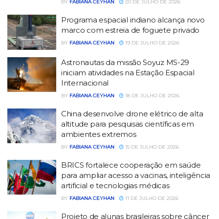
BY
FABIANA CEYHAN
20 DE JULHO DE 2026
Programa espacial indiano alcança novo
marco com estreia de foguete privado
BY
FABIANA CEYHAN
19 DE JULHO DE 2026
Astronautas da missão Soyuz MS-29
iniciam atividades na Estação Espacial
Internacional
BY
FABIANA CEYHAN
18 DE JULHO DE 2026
China desenvolve drone elétrico de alta
altitude para pesquisas científicas em
ambientes extremos
BY
FABIANA CEYHAN
15 DE JULHO DE 2026
BRICS fortalece cooperação em saúde
para ampliar acesso a vacinas, inteligência
artificial e tecnologias médicas
BY
FABIANA CEYHAN
11 DE JULHO DE 2026
Projeto de alunas brasileiras sobre câncer