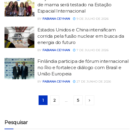
de mama será testado na Estação
Espacial Internacional
BY
FABIANA CEYHAN
9 DE JULHO DE 2026
Estados Unidos e China intensificam
corrida pela fusão nuclear em busca da
energia do futuro
BY
FABIANA CEYHAN
7 DE JULHO DE 2026
Finlândia participa de fórum internacional
no Rio e fortalece diálogo com Brasil e
União Europeia
BY
FABIANA CEYHAN
27 DE JUNHO DE 2026
1
2
…
5
Pesquisar