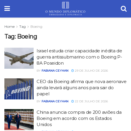
Home
Tag
Boeing
Tag:
Boeing
Israel estuda criar capacidade inédita de
guerra antissubmarino com o Boeing P-
8A Poseidon
BY
FABIANA CEYHAN
29 DE JULHO DE 2026
CEO da Boeing afirma que nova aeronave
ainda levará alguns anos para sair do
papel
BY
FABIANA CEYHAN
22 DE JULHO DE 2026
China anuncia compra de 200 aviões da
Boeing em acordo com os Estados
Unidos