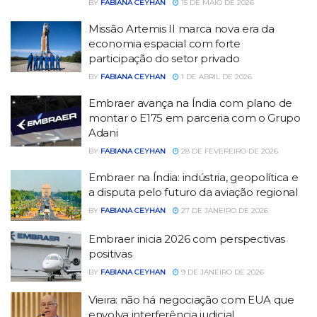
BY
FABIANA CEYHAN
15 DE MAIO DE 2026
Missão Artemis II marca nova era da
economia espacial com forte
participação do setor privado
BY
FABIANA CEYHAN
1 DE ABRIL DE 2026
Embraer avança na Índia com plano de
montar o E175 em parceria com o Grupo
Adani
BY
FABIANA CEYHAN
28 DE FEVEREIRO DE 2026
Embraer na Índia: indústria, geopolítica e
a disputa pelo futuro da aviação regional
BY
FABIANA CEYHAN
27 DE JANEIRO DE 2026
Embraer inicia 2026 com perspectivas
positivas
BY
FABIANA CEYHAN
9 DE JANEIRO DE 2026
Vieira: não há negociação com EUA que
envolva interferência judicial