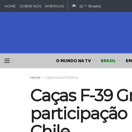
HOME
SOBRE NÓS
AMÉRICAS
22
Brasília
°C
O MUNDO NA TV
BRASIL
EM
Home
Diplomacia Política
Caças F-39 G
participação 
Chile