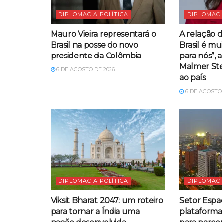
DIPLOMACIA POLÍTICA
DIPLOMACI
Mauro Vieira representará o
A relação 
Brasil na posse do novo
Brasil é mu
presidente da Colômbia
para nós”, 
Malmer Ste
6 DE AGOSTO DE 2026
ao país
6 DE AGOSTO 
DIPLOMACIA POLÍTICA
DIPLOMACI
Viksit Bharat 2047: um roteiro
Setor Espac
para tornar a Índia uma
plataform