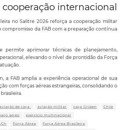
 cooperação internacional
leira no Salitre 2026 reforça a cooperação militar
a o compromisso da FAB com a preparação contínua
te permite aprimorar técnicas de planejamento,
peracional, elevando o nível de prontidão da Força
 atuação.
n, a FAB amplia a experiência operacional de sua
ção com forças aéreas estrangeiras, consolidando o
rasileira.
aviação de caça.
aviação militar
caça Gripen
Chile
paço aéreo
exercício multinacional
ACh
Força Aérea
Força Aérea Brasileira