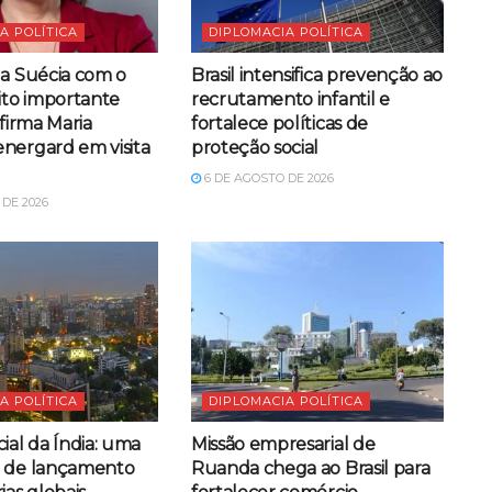
A POLÍTICA
DIPLOMACIA POLÍTICA
da Suécia com o
Brasil intensifica prevenção ao
ito importante
recrutamento infantil e
afirma Maria
fortalece políticas de
nergard em visita
proteção social
6 DE AGOSTO DE 2026
DE 2026
A POLÍTICA
DIPLOMACIA POLÍTICA
ial da Índia: uma
Missão empresarial de
a de lançamento
Ruanda chega ao Brasil para