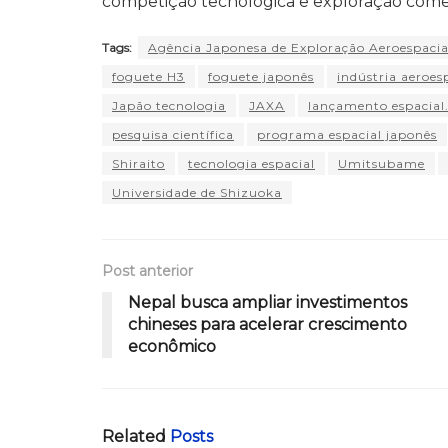
competição tecnológica e exploração comer
Tags:
Agência Japonesa de Exploração Aeroespacia
foguete H3
foguete japonês
indústria aeroes
Japão tecnologia
JAXA
lançamento espacial
pesquisa científica
programa espacial japonês
Shiraito
tecnologia espacial
Umitsubame
Universidade de Shizuoka
Post anterior
Nepal busca ampliar investimentos
chineses para acelerar crescimento
econômico
Related
Posts