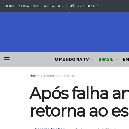
HOME
SOBRE NÓS
AMÉRICAS
22
Brasília
°C
O MUNDO NA TV
BRASIL
EM
Home
Diplomacia Política
Após falha an
retorna ao e