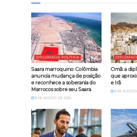
DIPLOMACIA POLÍTICA
DIPLOMACI
Saara marroquino: Colômbia
Omã: a dipl
anuncia mudança de posição
que aproxi
e reconhece a soberania do
e Irã
Marrocos sobre seu Saara
8 DE AGOSTO 
8 DE AGOSTO DE 2026