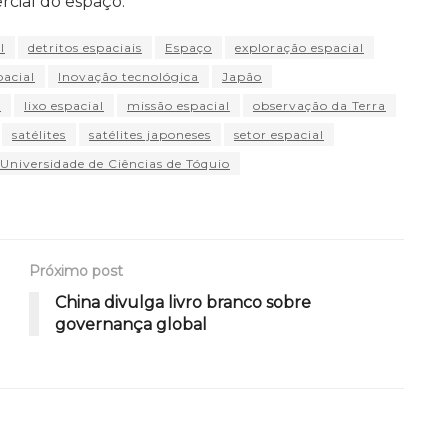
cial do espaço.
l
detritos espaciais
Espaço
exploração espacial
pacial
Inovação tecnológica
Japão
.
lixo espacial
missão espacial
observação da Terra
satélites
satélites japoneses
setor espacial
Universidade de Ciências de Tóquio
Próximo post
China divulga livro branco sobre
governança global