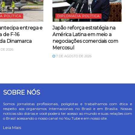
A POLÍTICA
DIPLOMACIA POLÍTICA
antecipa entrega e
Japão reforça estratégia na
a de F-16
América Latina em meio a
 da Dinamarca
negociações comerciais com
Mercosul
DE 2026
7 DE AGOSTO DE 2026
SOBRE NÓS
Somos jornalistas profissionais, poliglotas e trabalhamos com ética e
respeito aos organismos Internacionais no Brasil e em Brasília. Nossas
notícias são diárias e você poderá ter acesso ao mundo e suas relações com
o Brasil acessando o nosso canal no You Tube e em nosso site.
Leia Mais