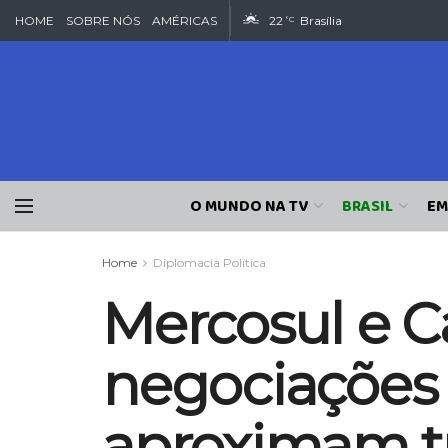
HOME
SOBRE NÓS
AMÉRICAS
22
Brasília
°C
O MUNDO NA TV
BRASIL
EM
Home
Diplomacia Política
Mercosul e 
negociações 
aproximam tr