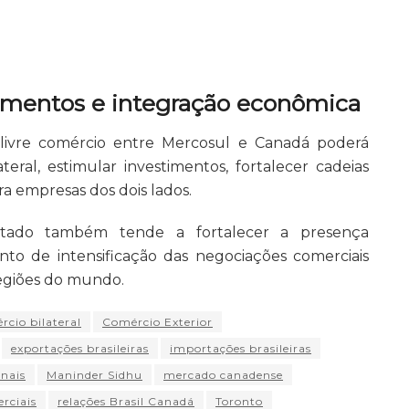
imentos e integração econômica
 livre comércio entre Mercosul e Canadá poderá
teral, estimular investimentos, fortalecer cadeias
a empresas dos dois lados.
ratado também tende a fortalecer a presença
o de intensificação das negociações comerciais
regiões do mundo.
rcio bilateral
Comércio Exterior
exportações brasileiras
importações brasileiras
onais
Maninder Sidhu
mercado canadense
rciais
relações Brasil Canadá
Toronto