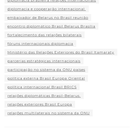
diplomacia brasileira relações internacionais
diplomacia e cooperação internacional.
embaixador de Belarus no Brasil reunião
encontro diplomático Brasil Belarus Brasília
fortalecimento das relações bilaterais
fóruns internacionais diplomacia
Ministério das Relações Exteriores do Brasil Itamaraty
parcerias estratégicas internacionais
participação no sistema da ONU países
política externa Brasil Europa Oriental
política internacional Brasil BRICS
relações diplomáticas Brasil-Belarus.
relações exteriores Brasil Europa
relações multilaterais no sistema da ONU