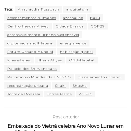
Tags:
Anacláudia Rossbach
arquitetura
assentamentos humanos
azerbaijão
Baku
Centro Heydar Aliyev
Cidade Branca
COP29
desenvolvimento urbano sustentável
diplomacia multilateral
energia verde
Fórum Urbano Mundial
habitação global
Icherisheher
Ilham Aliyev
ONU-Habitat
Palácio dos Shirvanshahs
Patrimônio Mundial da UNESCO
planejamento urbano.
reconstrução urbana
Shaki
Shusha
Torre da Donzela
Torres Flame
WUF13
Post anterior
Embaixada do Vietnã celebra Ano Novo Lunar em