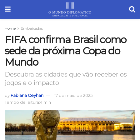
Home
Embaixadas
FIFA confirma Brasil como
sede da próxima Copa do
Mundo
Descubra as cidades que vão receber os
jogos e o impacto
by
Fabiana Ceyhan
17 de maio de 2025
Tempo de leitura:4 min