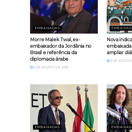
EMBAIXADAS
EMBAIXAD
Morre Malek Twal, ex-
Nova indic
embaixador da Jordânia no
embaixada 
Brasil e referência da
ampliar diá
diplomacia árabe
6 DE AGOSTO 
6 DE AGOSTO DE 2026
EMBAIXADAS
EMBAIXAD