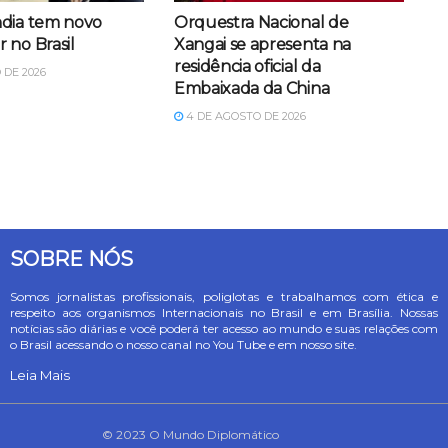
dia tem novo
Orquestra Nacional de
 no Brasil
Xangai se apresenta na
residência oficial da
 DE 2026
Embaixada da China
4 DE AGOSTO DE 2026
SOBRE NÓS
Somos jornalistas profissionais, poliglotas e trabalhamos com ética e
respeito aos organismos Internacionais no Brasil e em Brasília. Nossas
notícias são diárias e você poderá ter acesso ao mundo e suas relações com
o Brasil acessando o nosso canal no You Tube e em nosso site.
Leia Mais
© 2023 O Mundo Diplomático