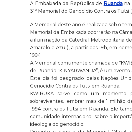
A Embaixada da República de
Ruanda
na 
31ª Memorial do Genocídio Contra os Tutsi (
A Memorial deste ano é realizada sob o tema
Memorial da Embaixada ocorrerão na Câmar
a iluminação da Catedral Metropolitana de
Amarelo e Azul), a partir das 19h, em hom
1994.
A Memorial comumente chamada de “KWIBUK
de Ruanda “KINYARWANDA”, é um evento an
Este dia foi designado pelas Nações Unid
Genocídio Contra os Tutsi em Ruanda.
KWIBUKA serve como um momento para
sobreviventes, lembrar mais de 1 milhão 
1994 contra os Tutsi em Ruanda. Ele ta
comunidade internacional sobre a importâ
ideologia do genocídio.
Durante o evento de Memorial Oficial na