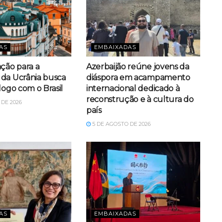
AS
EMBAIXADAS
ação para a
Azerbaijão reúne jovens da
da Ucrânia busca
diáspora em acampamento
logo com o Brasil
internacional dedicado à
reconstrução e à cultura do
DE 2026
país
5 DE AGOSTO DE 2026
AS
EMBAIXADAS