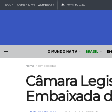
HOME
SOBRE NÓS
AMÉRICAS
22
Brasília
°C
O MUNDO NA TV
BRASIL
EM
Home
Embaixadas
Câmara Legis
Embaixada 