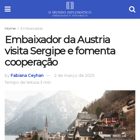
Home
Embaixadas
Embaixador da Austria
visita Sergipe e fomenta
cooperação
by
Fabiana Ceyhan
2 de março de 2025
Tempo de leitura:3 min