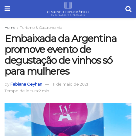
Home
Turismo & Gastronomia
Embaixada da Argentina
promove evento de
degustação de vinhos só
para mulheres
by
Fabiana Ceyhan
11 de maio de 2021
Tempo de leitura:2 min