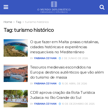
Home
Tag
turismo histórico
Tag:
turismo histórico
O que fazer em Malta: praias cristalinas,
cidades históricas e experiências
inesquecíveis no Mediterrâneo
BY
FABIANA CEYHAN
2 DE JUNHO DE 2026
Tesouros medievais escondidos na
Europa: destinos autênticos que vão além
do turismo de massa
BY
FABIANA CEYHAN
15 DE ABRIL DE 2026
CDR aprova criação da Rota Turística
Judaica no Rio Grande do Sul
BY
FABIANA CEYHAN
10 DE DEZEMBRO DE 2025