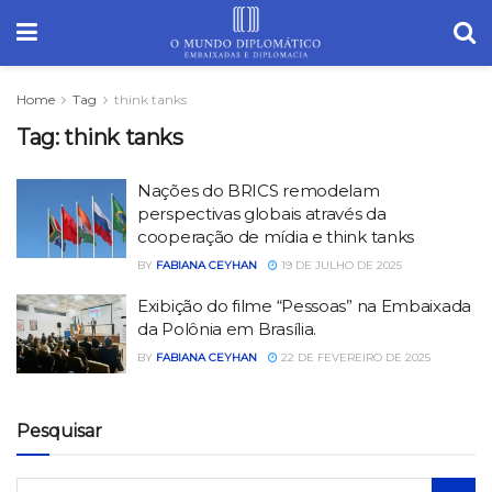
Home
Tag
think tanks
Tag:
think tanks
Nações do BRICS remodelam
perspectivas globais através da
cooperação de mídia e think tanks
BY
FABIANA CEYHAN
19 DE JULHO DE 2025
Exibição do filme “Pessoas” na Embaixada
da Polônia em Brasília.
BY
FABIANA CEYHAN
22 DE FEVEREIRO DE 2025
Pesquisar