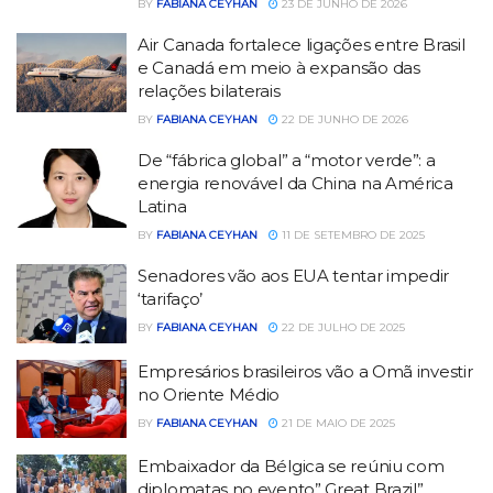
BY
FABIANA CEYHAN
23 DE JUNHO DE 2026
Air Canada fortalece ligações entre Brasil
e Canadá em meio à expansão das
relações bilaterais
BY
FABIANA CEYHAN
22 DE JUNHO DE 2026
De “fábrica global” a “motor verde”: a
energia renovável da China na América
Latina
BY
FABIANA CEYHAN
11 DE SETEMBRO DE 2025
Senadores vão aos EUA tentar impedir
‘tarifaço’
BY
FABIANA CEYHAN
22 DE JULHO DE 2025
Empresários brasileiros vão a Omã investir
no Oriente Médio
BY
FABIANA CEYHAN
21 DE MAIO DE 2025
Embaixador da Bélgica se reúniu com
diplomatas no evento” Great Brazil”