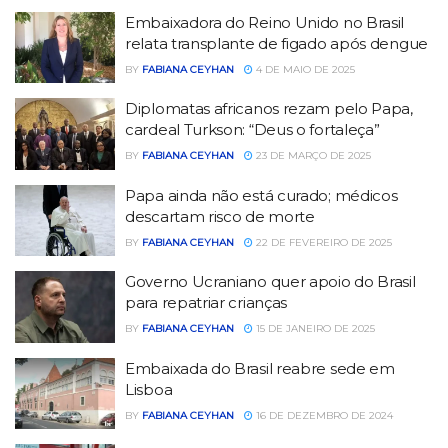
Embaixadora do Reino Unido no Brasil
relata transplante de figado após dengue
BY
FABIANA CEYHAN
4 DE MAIO DE 2025
Diplomatas africanos rezam pelo Papa,
cardeal Turkson: “Deus o fortaleça”
BY
FABIANA CEYHAN
23 DE MARÇO DE 2025
Papa ainda não está curado; médicos
descartam risco de morte
BY
FABIANA CEYHAN
22 DE FEVEREIRO DE 2025
Governo Ucraniano quer apoio do Brasil
para repatriar crianças
BY
FABIANA CEYHAN
15 DE JANEIRO DE 2025
Embaixada do Brasil reabre sede em
Lisboa
BY
FABIANA CEYHAN
16 DE DEZEMBRO DE 2024