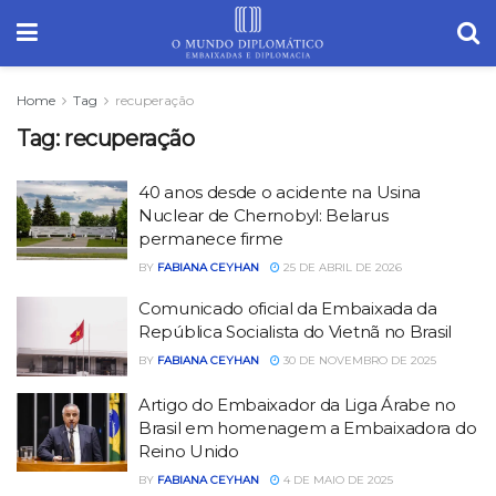
Home
Tag
recuperação
Tag:
recuperação
40 anos desde o acidente na Usina
Nuclear de Chernobyl: Belarus
permanece firme
BY
FABIANA CEYHAN
25 DE ABRIL DE 2026
Comunicado oficial da Embaixada da
República Socialista do Vietnã no Brasil
BY
FABIANA CEYHAN
30 DE NOVEMBRO DE 2025
Artigo do Embaixador da Liga Árabe no
Brasil em homenagem a Embaixadora do
Reino Unido
BY
FABIANA CEYHAN
4 DE MAIO DE 2025